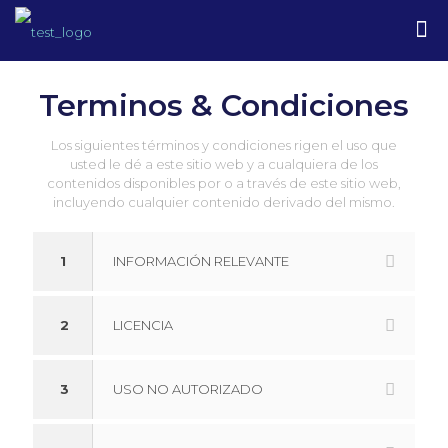
Terminos & Condiciones
Los siguientes términos y condiciones rigen el uso que
usted le dé a este sitio web y a cualquiera de los
contenidos disponibles por o a través de este sitio web,
incluyendo cualquier contenido derivado del mismo.
1
INFORMACIÓN RELEVANTE
2
LICENCIA
3
USO NO AUTORIZADO