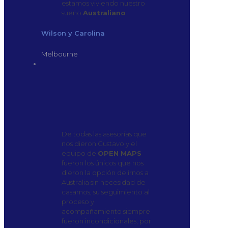
estamos viviendo nuestro
sueño
Australiano
Wilson y Carolina
Melbourne
De todas las asesorías que
nos dieron Gustavo y el
equipo de
OPEN MAPS
fueron los únicos que nos
dieron la opción de irnos a
Australia sin necesidad de
casarnos, su seguimiento al
proceso y
acompañamiento siempre
fueron incondicionales, por