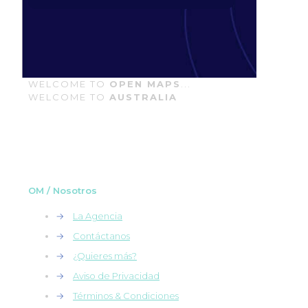
WELCOME TO
OPEN MAPS
...
WELCOME TO
AUSTRALIA
OM / Nosotros
→
La Agencia
→
Contáctanos
→
¿Quieres más?
→
Aviso de Privacidad
→
Términos & Condiciones