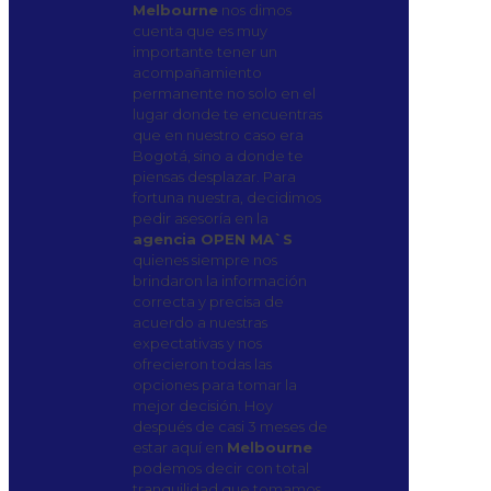
Melbourne
nos dimos
cuenta que es muy
importante tener un
acompañamiento
permanente no solo en el
lugar donde te encuentras
que en nuestro caso era
Bogotá, sino a donde te
piensas desplazar. Para
fortuna nuestra, decidimos
pedir asesoría en la
agencia OPEN MA`S
quienes siempre nos
brindaron la información
correcta y precisa de
acuerdo a nuestras
expectativas y nos
ofrecieron todas las
opciones para tomar la
mejor decisión. Hoy
después de casi 3 meses de
estar aquí en
Melbourne
podemos decir con total
tranquilidad que tomamos