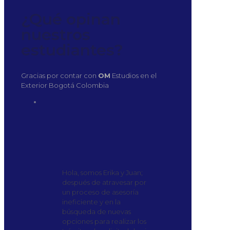
¿Qué opinan
nuestros
estudiantes?
Gracias por contar con
OM
Estudios en el
Exterior Bogotá Colombia
Hola, somos Erika y Juan;
después de atravesar por
un proceso de asesoría
ineficiente y en la
búsqueda de nuevas
opciones para realizar los