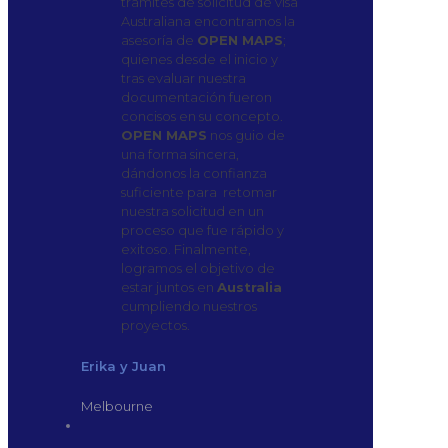
trámites de solicitud de visa
Australiana encontramos la
asesoría de
OPEN MAPS
;
quienes desde el inicio y
tras evaluar nuestra
documentación fueron
concisos en su concepto.
OPEN MAPS
nos guio de
una forma sincera,
dándonos la confianza
suficiente para retomar
nuestra solicitud en un
proceso que fue rápido y
exitoso. Finalmente,
logramos el objetivo de
estar juntos en
Australia
cumpliendo nuestros
proyectos.
Erika y Juan
Melbourne