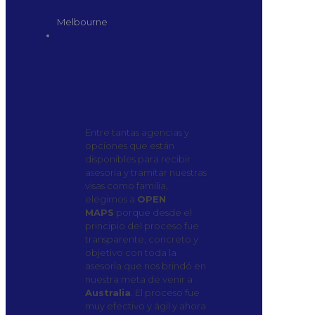
Melbourne
Entre tantas agencias y
opciones que están
disponibles para recibir
asesoría y tramitar nuestras
visas como familia,
elegimos a
OPEN
MAPS
porque desde el
principio del proceso fue
transparente, concreto y
objetivo con toda la
asesoría que nos brindó en
nuestra meta de venir a
Australia
. El proceso fue
muy efectivo y ágil y ahora