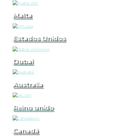
Malta
Estados Unidos
Dubai
Australia
Reino unido
Canadá