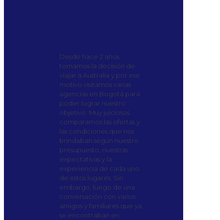
Desde hace 2 años
tomamos la decisión de
viajar a Australia y por ese
motivo visitamos varias
agencias en Bogotá para
poder lograr nuestro
objetivo. Muy juiciosos
comparamos las ofertas y
las condiciones que nos
brindaban según nuestro
presupuesto, nuestras
expectativas y la
experiencia de cada uno
de estos lugares. Sin
embargo, luego de una
conversación con varios
amigos y familiares que ya
se encontraban en