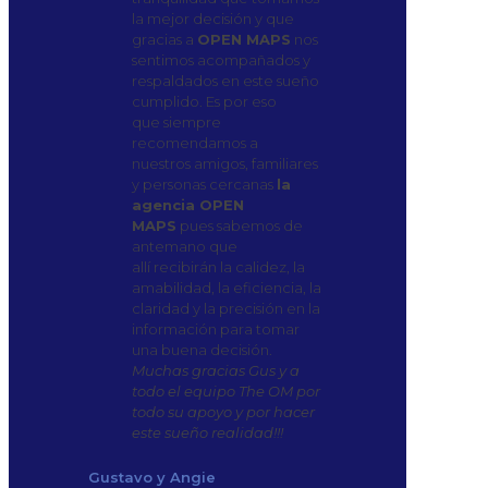
la mejor decisión y que
gracias a
OPEN MAPS
nos
sentimos acompañados y
respaldados en este sueño
cumplido. Es por eso
que siempre
recomendamos a
nuestros amigos, familiares
y personas cercanas
la
agencia OPEN
MAPS
pues sabemos de
antemano que
allí recibirán la calidez, la
amabilidad, la eficiencia, la
claridad y la precisión en la
información para tomar
una buena decisión.
Muchas gracias Gus y a
todo el equipo The OM por
todo su apoyo y por hacer
este sueño realidad!!!
Gustavo y Angie