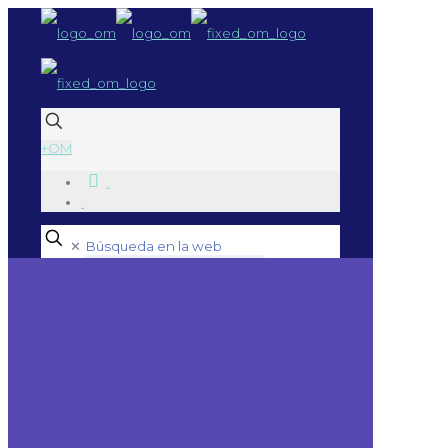
+OM
.
.
✕