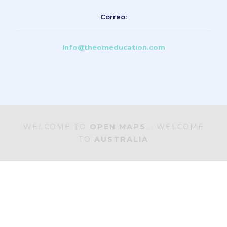
Correo:
Info@theomeducation.com
WELCOME TO
OPEN MAPS
... WELCOME
TO
AUSTRALIA