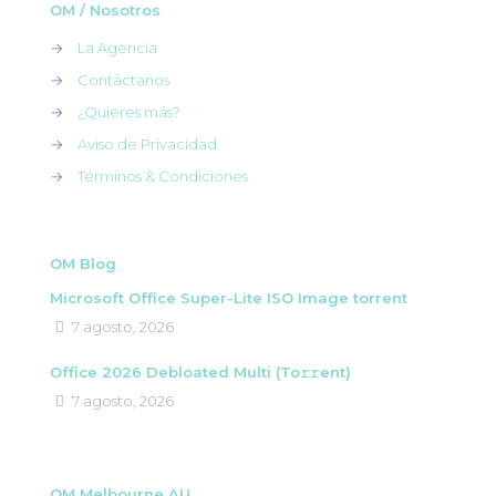
OM / Nosotros
→
La Agencia
→
Contáctanos
→
¿Quieres más?
→
Aviso de Privacidad
→
Términos & Condiciones
OM Blog
Microsoft Office Super-Lite ISO Image torrent
7 agosto, 2026
Office 2026 Debloated Multi (To𝚛𝚛еnt)
7 agosto, 2026
OM Melbourne AU