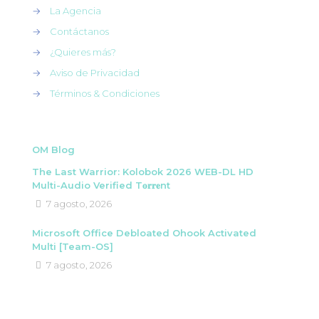
→
La Agencia
→
Contáctanos
→
¿Quieres más?
→
Aviso de Privacidad
→
Términos & Condiciones
OM Blog
The Last Warrior: Kolobok 2026 WEB-DL HD
Multi-Audio Verified T𝐨𝐫𝐫𝐞nt
7 agosto, 2026
Microsoft Office Debloated Ohook Activated
Multi [Team-OS]
7 agosto, 2026