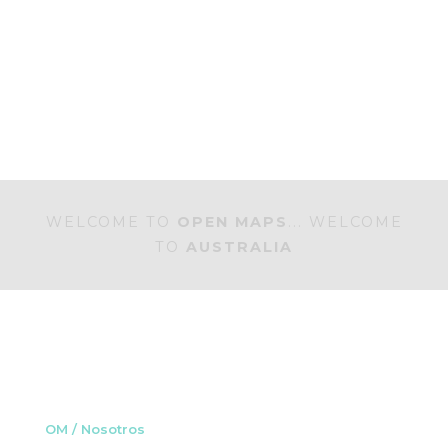
WELCOME TO
OPEN MAPS
... WELCOME
TO
AUSTRALIA
OM / Nosotros