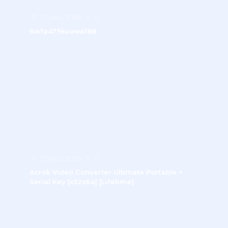
27 julio, 2026
0
6wfa479kvawa188
27 julio, 2026
0
Acrok Video Converter Ultimate Portable +
Serial Key [x32x64] [Lifetime]