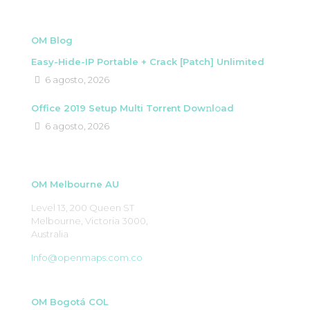
OM Blog
Easy-Hide-IP Portable + Crack [Patch] Unlimited
6 agosto, 2026
Office 2019 Setup Multi Torr𝐞nt Dow𝚗l𝚘аd
6 agosto, 2026
OM Melbourne AU
Level 13, 200 Queen ST
Melbourne, Victoria 3000,
Australia
Info@openmaps.com.co
OM Bogotá COL