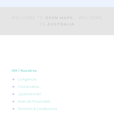
WELCOME TO
OPEN MAPS
... WELCOME
TO
AUSTRALIA
OM / Nosotros
→
La Agencia
→
Contáctanos
→
¿Quieres más?
→
Aviso de Privacidad
→
Términos & Condiciones